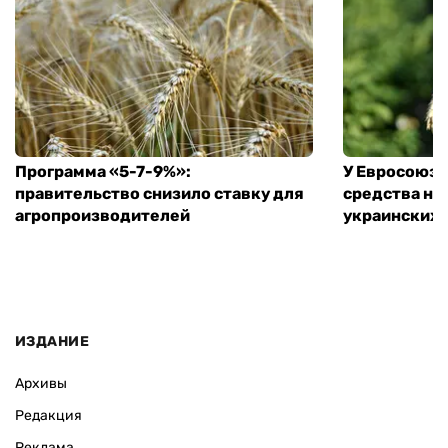
Программа «5-7-9%»:
У Евросоюза
правительство снизило ставку для
средства на
агропроизводителей
украинских
ИЗДАНИЕ
Архивы
Редакция
Реклама