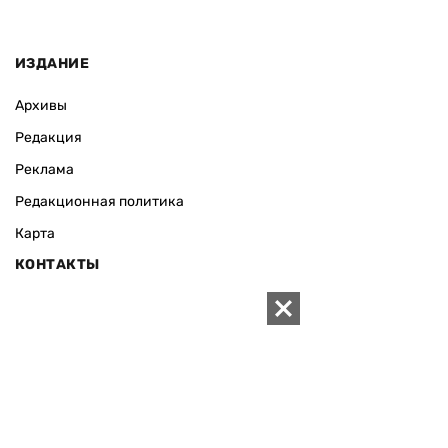
ИЗДАНИЕ
Архивы
Редакция
Реклама
Редакционная политика
Карта
КОНТАКТЫ
01010 Киев, ул. Князей Острожских, 19/1
Телефон редакции:
+380 (44) 280-04-85
Электронная почта редакции:
zn94@ukr.net
Электронная почта службы новостей:
editor@zn.ua
СОЦСЕТИ