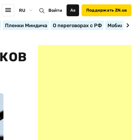
RU
Войти
Аа
Поддержать ZN.ua
Пленки Миндича
О переговорах с РФ
Мобилизация
НКОВ