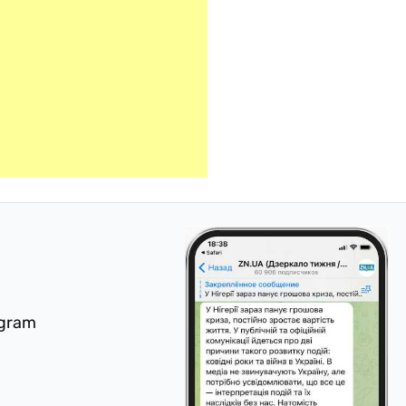
egram