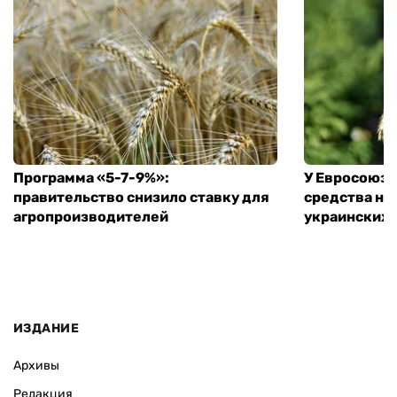
Программа «5-7-9%»:
У Евросоюза
правительство снизило ставку для
средства на
агропроизводителей
украинских
ИЗДАНИЕ
Архивы
Редакция