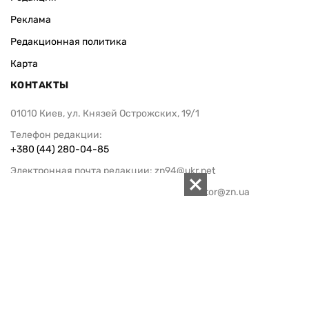
Реклама
Редакционная политика
Карта
КОНТАКТЫ
01010 Киев, ул. Князей Острожских, 19/1
Телефон редакции:
+380 (44) 280-04-85
Электронная почта редакции:
zn94@ukr.net
Электронная почта службы новостей:
editor@zn.ua
СОЦСЕТИ
ПОДДЕРЖАТЬ ZN.UA
Поддержать независимую