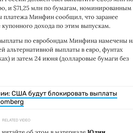
о, и $71,25 млн по бумагам, номинированным 
ты платежа Минфин сообщил, что заранее
 купонного дохода по этим выпускам.
выплаты по евробондам Минфина намечены н
й альтернативной выплаты в евро, фунтах
х) и затем 24 июня (долларовые бумаги без
ии: США будут блокировать выплаты
oomberg
RELATED VIDEO
 - читайте об этом в материале
Юлии