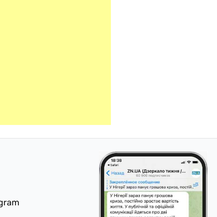
egram