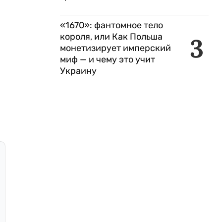
«1670»: фантомное тело
короля, или Как Польша
3
монетизирует имперский
миф — и чему это учит
Украину