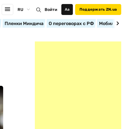
RU
Войти
Аа
Поддержать ZN.ua
Пленки Миндича
О переговорах с РФ
Мобилизация