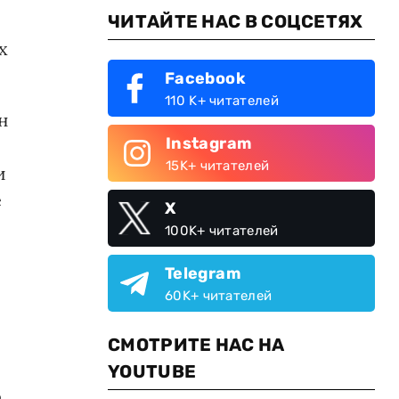
ЧИТАЙТЕ НАС В СОЦСЕТЯХ
х
Facebook
110 K+ читателей
н
Instagram
15K+ читателей
и
е
X
100K+ читателей
Telegram
60K+ читателей
СМОТРИТЕ НАС НА
YOUTUBE
о