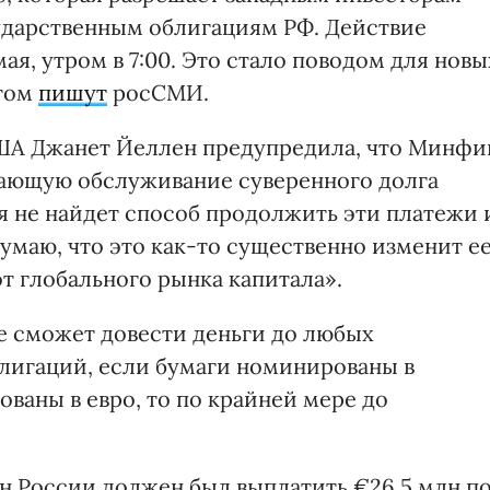
ударственным облигациям РФ. Действие
ая, утром в 7:00. Это стало поводом для новы
этом
пишут
росСМИ.
США Джанет Йеллен предупредила, что Минфи
шающую обслуживание суверенного долга
я не найдет способ продолжить эти платежи 
умаю, что это как-то существенно изменит е
от глобального рынка капитала».
е сможет довести деньги до любых
лигаций, если бумаги номинированы в
ваны в евро, то по крайней мере до
 России должен был выплатить €26,5 млн п