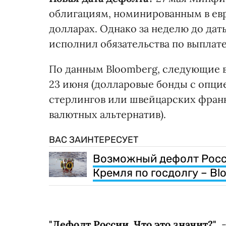
облигациям, номинированным в евр
долларах. Однако за неделю до да
исполнил обязательства по выплате
По данным Bloomberg, следующие 
23 июня (долларовые бонды с опцие
стерлингов или швейцарских франка
валютных альтернатив).
ВАС ЗАИНТЕРЕСУЕТ
Возможный дефолт Росс
Кремля по госдолгу – Bl
"Дефолт России. Что это значит?"
,