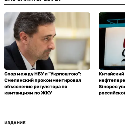
Спор между НБУ и "Укрпоштою":
Китайский
Смелянский прокомментировал
нефтеперер
объяснение регулятора по
Sinopec уве
квитанциям по ЖКУ
российской 
ИЗДАНИЕ