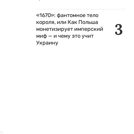
«1670»: фантомное тело
короля, или Как Польша
3
монетизирует имперский
миф — и чему это учит
Украину