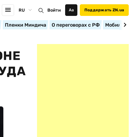
RU
Войти
Аа
Поддержать ZN.ua
Пленки Миндича
О переговорах с РФ
Мобилизация
ОНЕ
РУДА