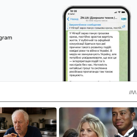
egram