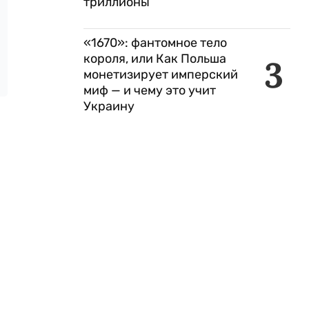
триллионы
«1670»: фантомное тело
короля, или Как Польша
3
монетизирует имперский
миф — и чему это учит
Украину