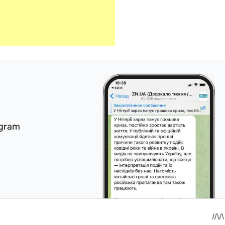
egram