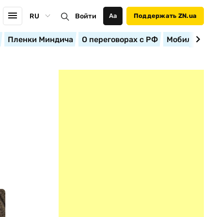
RU
Войти
Аа
Поддержать ZN.ua
Пленки Миндича
О переговорах с РФ
Мобилизация