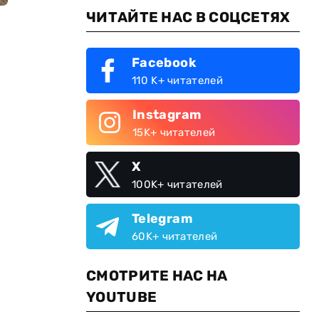
ЧИТАЙТЕ НАС В СОЦСЕТЯХ
Facebook
110 K+ читателей
Instagram
15K+ читателей
X
100K+ читателей
Telegram
60K+ читателей
СМОТРИТЕ НАС НА
YOUTUBE