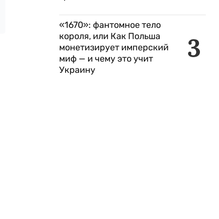
«1670»: фантомное тело
короля, или Как Польша
3
монетизирует имперский
миф — и чему это учит
Украину