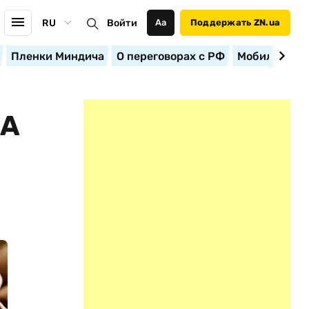
RU
Войти
Аа
Поддержать ZN.ua
Пленки Миндича
О переговорах с РФ
Мобилизация
НА