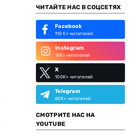
ЧИТАЙТЕ НАС В СОЦСЕТЯХ
Facebook
110 K+ читателей
Instagram
15K+ читателей
X
100K+ читателей
Telegram
60K+ читателей
СМОТРИТЕ НАС НА
YOUTUBE