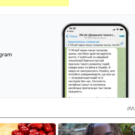
egram