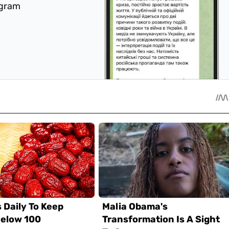
egram