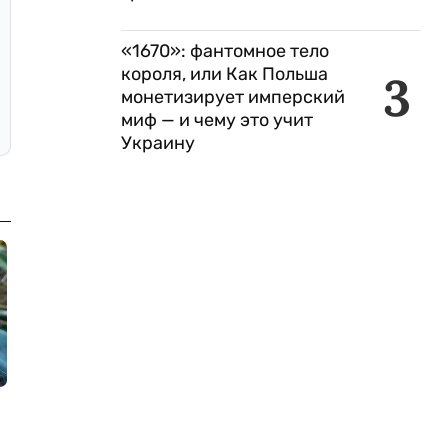
«1670»: фантомное тело
короля, или Как Польша
3
монетизирует имперский
миф — и чему это учит
Украину