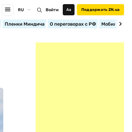
RU
Войти
Аа
Поддержать ZN.ua
Пленки Миндича
О переговорах с РФ
Мобилизация