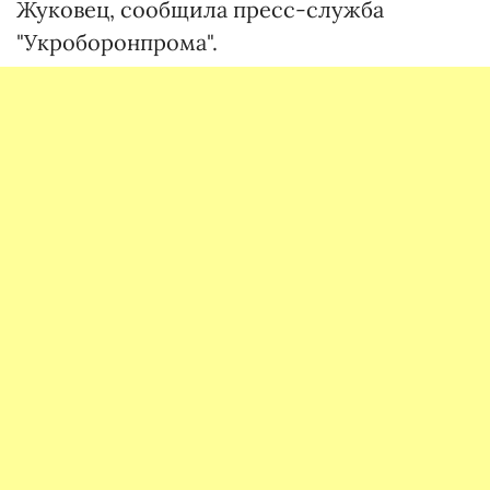
Жуковец, сообщила пресс-служба
"Укроборонпрома".