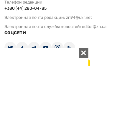
Телефон редакции:
+380 (44) 280-04-85
Электронная почта редакции:
zn94@ukr.net
Электронная почта службы новостей:
editor@zn.ua
СОЦСЕТИ
ПОДДЕРЖАТЬ ZN.UA
Поддержать независимую
журналистику!
ЗЕРКАЛО НЕДЕЛИ
не подводим с 1994-го года
АРХИВ