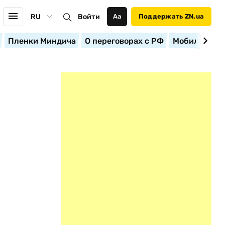
RU
Войти
Аа
Поддержать ZN.ua
Пленки Миндича
О переговорах с РФ
Мобилизация