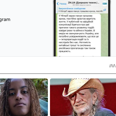
egram