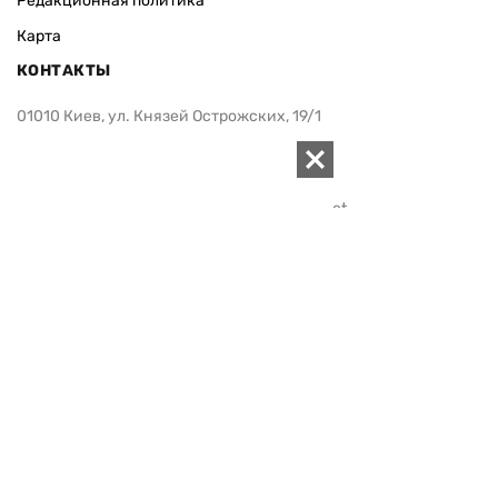
Редакционная политика
Карта
КОНТАКТЫ
01010 Киев, ул. Князей Острожских, 19/1
Телефон редакции:
+380 (44) 280-04-85
Электронная почта редакции:
zn94@ukr.net
Электронная почта службы новостей:
editor@zn.ua
СОЦСЕТИ
ПОДДЕРЖАТЬ ZN.UA
Поддержать независимую
журналистику!