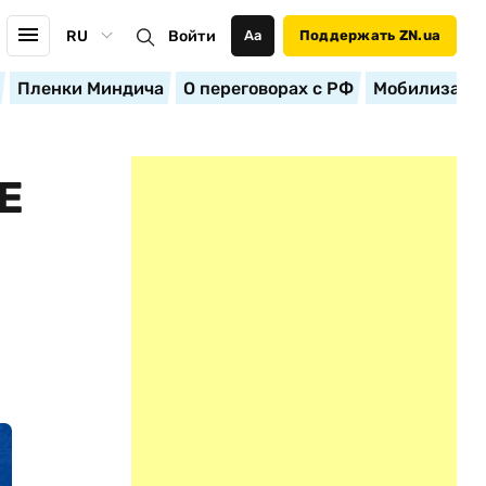
RU
Войти
Аа
Поддержать ZN.ua
Пленки Миндича
О переговорах с РФ
Мобилизация
Е