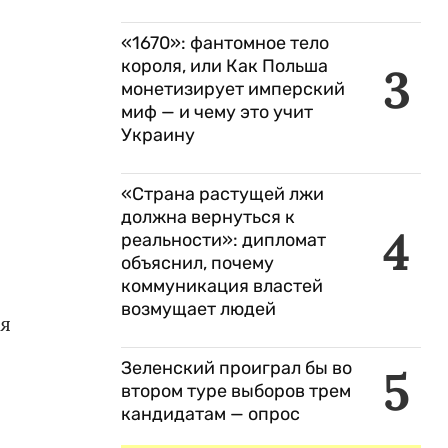
«1670»: фантомное тело
короля, или Как Польша
3
монетизирует имперский
миф — и чему это учит
Украину
«Страна растущей лжи
должна вернуться к
4
реальности»: дипломат
объяснил, почему
коммуникация властей
возмущает людей
яя
Зеленский проиграл бы во
5
втором туре выборов трем
кандидатам — опрос