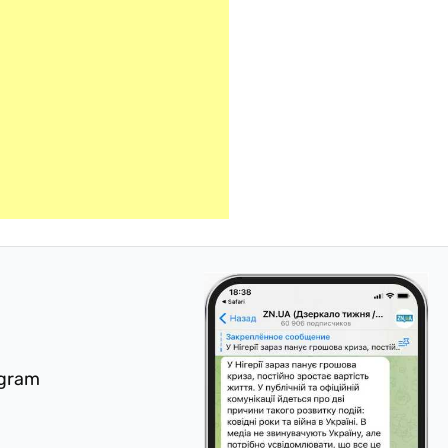
egram