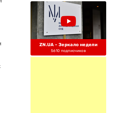
и
и
ZN.UA - Зеркало недели
5610 подписчиков
х
ы