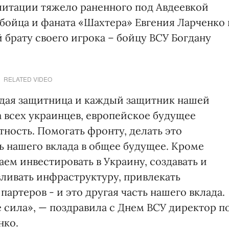
литации тяжело раненного под Авдеевкой
бойца и фаната «Шахтера» Евгения Ларченко 
 брату своего игрока – бойцу ВСУ Богдану
RELATED VIDEO
ждая защитница и каждый защитник нашей
а всех украинцев, европейское будущее
тность. Помогать фронту, делать это
ть нашего вклада в общее будущее. Кроме
ем инвестировать в Украину, создавать и
вливать инфраструктуру, привлекать
ртеров - и это другая часть нашего вклада.
 сила», — поздравила с Днем ВСУ директор п
нко.