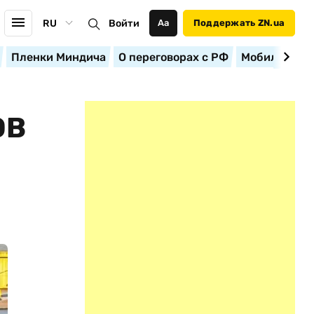
RU
Войти
Аа
Поддержать ZN.ua
Пленки Миндича
О переговорах с РФ
Мобилизация
ОВ