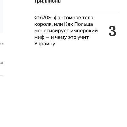
триллионы
«1670»: фантомное тело
короля, или Как Польша
3
монетизирует имперский
миф — и чему это учит
Украину
13
ся