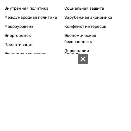
Внутренняя политика
Социальная защита
Международная политика
Зарубежная экономика
Макроуровень
Конфликт интересов
Энергорынок
Экономическая
безопасность
Приватизация
Персоналии
Экономика регионов
Социум
Наука
История
Технологии
Круг семьи
Среда обитания
Туризм
Церковь
Собственность
Культура
Использование материалов «ZN.UA» разрешается при
условии ссылки на «ZN.UA».