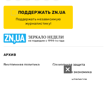
ПОДДЕРЖАТЬ ZN.UA
Поддержать независимую
журналистику!
ЗЕРКАЛО НЕДЕЛИ
не подводим с 1994-го года
АРХИВ
Внутренняя политика
Социальная защита
Международная политика
Зарубежная экономика
Макроуровень
Конфликт интересов
Энергорынок
Экономическая
безопасность
Приватизация
Персоналии
Экономика регионов
Социум