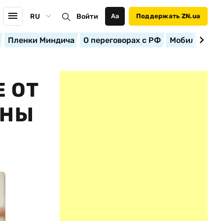
RU
Войти
Аа
Поддержать ZN.ua
Пленки Миндича
О переговорах с РФ
Мобилизация
 ОТ
ЕНЫ