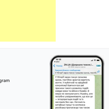
egram