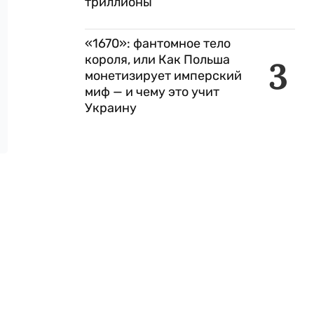
триллионы
«1670»: фантомное тело
короля, или Как Польша
3
монетизирует имперский
миф — и чему это учит
Украину