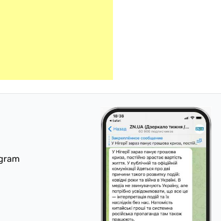
egram