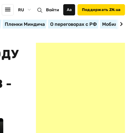
RU
Войти
Аа
Поддержать ZN.ua
Пленки Миндича
О переговорах с РФ
Мобилизация
ОДУ
 -