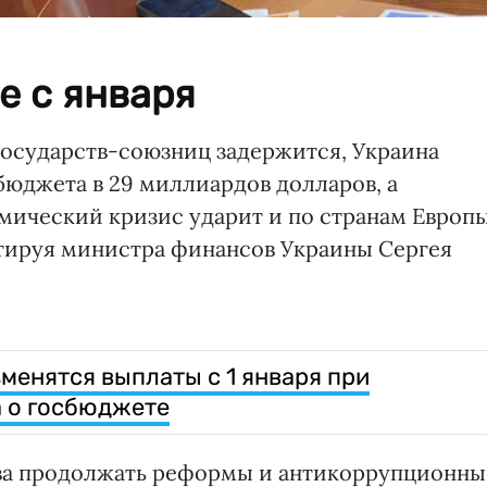
е с января
осударств-союзниц задержится, Украина
бюджета в 29 миллиардов долларов, а
мический кризис ударит и по странам Европы
итируя министра финансов Украины Сергея
зменятся выплаты с 1 января при
 о госбюджете
ова продолжать реформы и антикоррупционны