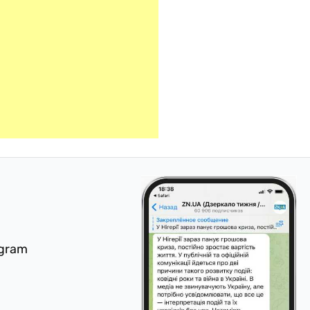
egram