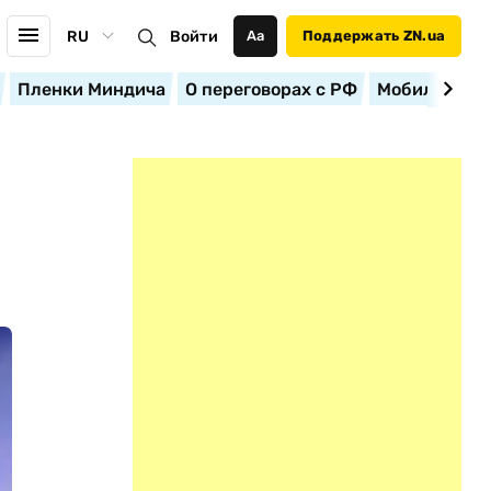
RU
Войти
Аа
Поддержать ZN.ua
Пленки Миндича
О переговорах с РФ
Мобилизация