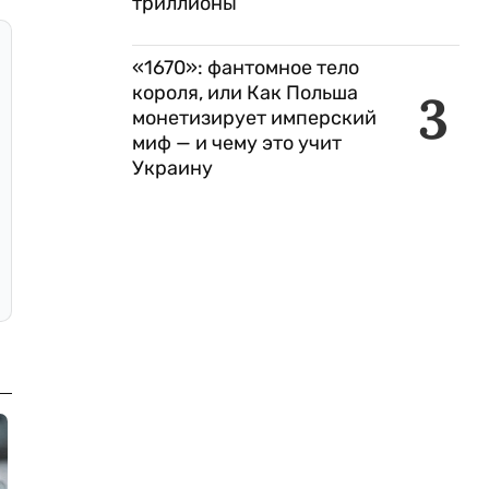
триллионы
«1670»: фантомное тело
короля, или Как Польша
3
монетизирует имперский
миф — и чему это учит
Украину