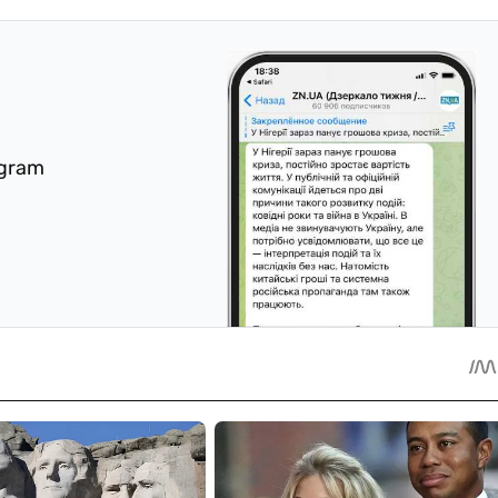
egram