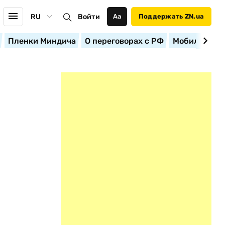
RU
Войти
Аа
Поддержать ZN.ua
Пленки Миндича
О переговорах с РФ
Мобилизация