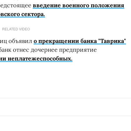
предстоящее
введение военного положения
вского сектора.
RELATED VIDEO
лиц объявил
о прекращении банка "Таврика"
банк отнес дочернее предприятие
рии неплатежеспособных.