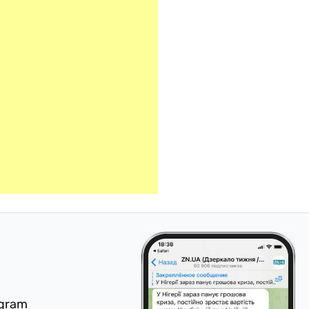
egram