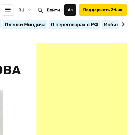
RU
Войти
Аа
Поддержать ZN.ua
Пленки Миндича
О переговорах с РФ
Мобилизация
ОВА