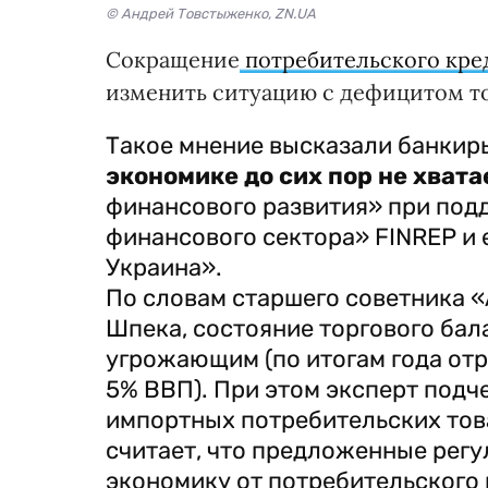
© Андрей Товстыженко, ZN.UA
Сокращение
потребительского кре
изменить ситуацию с дефицитом то
Такое мнение высказали банкиры
экономике до сих пор не хват
финансового развития» при под
финансового сектора» FINREP и
Украина».
По словам старшего советника «
Шпека, состояние торгового бал
угрожающим (по итогам года отр
5% ВВП). При этом эксперт подче
импортных потребительских това
считает, что предложенные регу
экономику от потребительского 