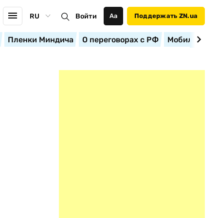
RU
Войти
Аа
Поддержать ZN.ua
Пленки Миндича
О переговорах с РФ
Мобилизация