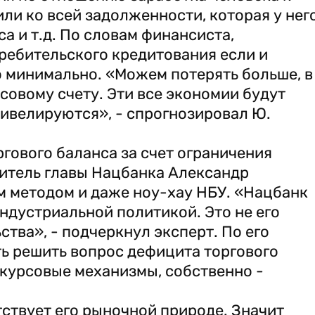
или ко всей задолженности, которая у нег
са и т.д. По словам финансиста,
ребительского кредитования если и
о минимально. «Можем потерять больше, в
совому счету. Эти все экономии будут
ивелируются», - спрогнозировал Ю.
гового баланса за счет ограничения
итель главы Нацбанка Александр
м методом и даже ноу-хау НБУ. «Нацбанк
дустриальной политикой. Это не его
тва», - подчеркнул эксперт. По его
ь решить вопрос дефицита торгового
 курсовые механизмы, собственно -
тствует его рыночной природе. Значит