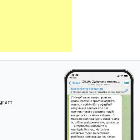
egram