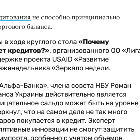
дитования
не способно принципиально
ргового баланса.
 в ходе круглого стола
«Почему
ает кредитов?»
, организованного ОО «Лиг
держке проекта USAID «Развитие
 еженедельника «Зеркало недели.
Альфа-Банка», члена совета НБУ Роман
анса Украины действительно является
ицательное сальдо может быть на уровне
ркнул, что на самом деле не так много
ров покупается в кредит. Эксперт
лятивные инновации не смогут защитить
импорта, особенно с учетом объемов