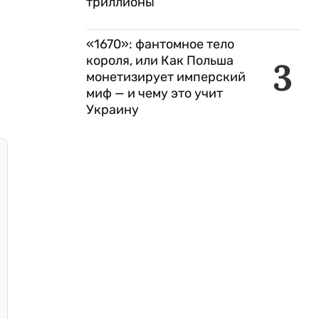
триллионы
«1670»: фантомное тело
короля, или Как Польша
3
монетизирует имперский
миф — и чему это учит
Украину