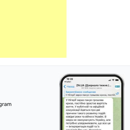
egram