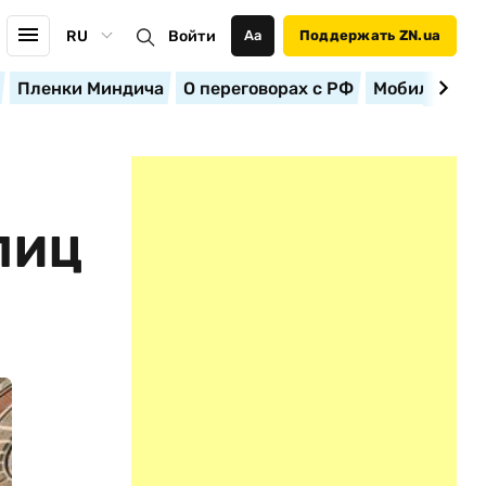
RU
Войти
Аа
Поддержать ZN.ua
Пленки Миндича
О переговорах с РФ
Мобилизация
ЛИЦ