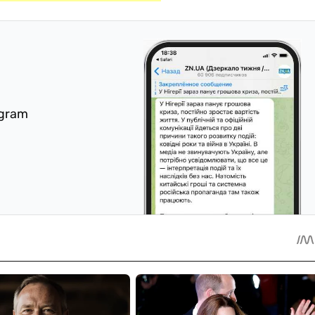
egram