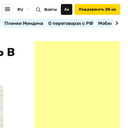
RU
Войти
Аа
Поддержать ZN.ua
Пленки Миндича
О переговорах с РФ
Мобилизация
 В