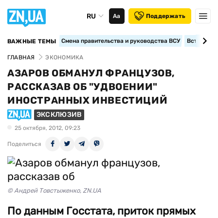
RU
Аа
Поддержать
Смена правительства и руководства ВСУ
Вступление
ВАЖНЫЕ ТЕМЫ
ГЛАВНАЯ
ЭКОНОМИКА
АЗАРОВ ОБМАНУЛ ФРАНЦУЗОВ,
РАССКАЗАВ ОБ "УДВОЕНИИ"
ИНОСТРАННЫХ ИНВЕСТИЦИЙ
ЭКСКЛЮЗИВ
25 октября, 2012, 09:23
Поделиться
© Андрей Товстыженко, ZN.UA
По данным Госстата, приток прямых