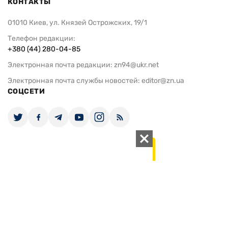
КОНТАКТЫ
01010 Киев, ул. Князей Острожских, 19/1
Телефон редакции:
+380 (44) 280-04-85
Электронная почта редакции:
zn94@ukr.net
Электронная почта службы новостей:
editor@zn.ua
СОЦСЕТИ
ПОДДЕРЖАТЬ ZN.UA
Поддержать независимую
журналистику!
ЗЕРКАЛО НЕДЕЛИ
не подводим с 1994-го года