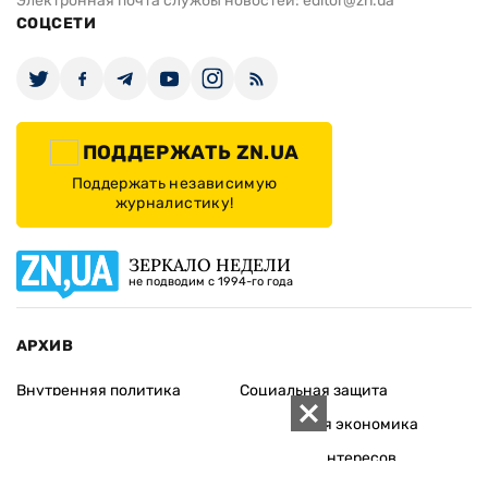
Электронная почта службы новостей:
editor@zn.ua
СОЦСЕТИ
ПОДДЕРЖАТЬ ZN.UA
Поддержать независимую
журналистику!
ЗЕРКАЛО НЕДЕЛИ
не подводим с 1994-го года
АРХИВ
Внутренняя политика
Социальная защита
Международная политика
Зарубежная экономика
Макроуровень
Конфликт интересов