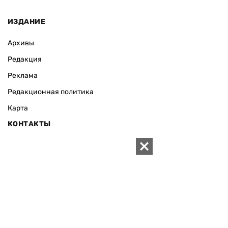
ИЗДАНИЕ
Архивы
Редакция
Реклама
Редакционная политика
Карта
КОНТАКТЫ
01010 Киев, ул. Князей Острожских, 19/1
Телефон редакции:
+380 (44) 280-04-85
Электронная почта редакции:
zn94@ukr.net
Электронная почта службы новостей:
editor@zn.ua
СОЦСЕТИ