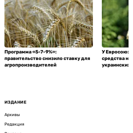
Программа «5-7-9%»:
У Евросоюза
правительство снизило ставку для
средства на
агропроизводителей
украинских
ИЗДАНИЕ
Архивы
Редакция