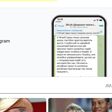
egram