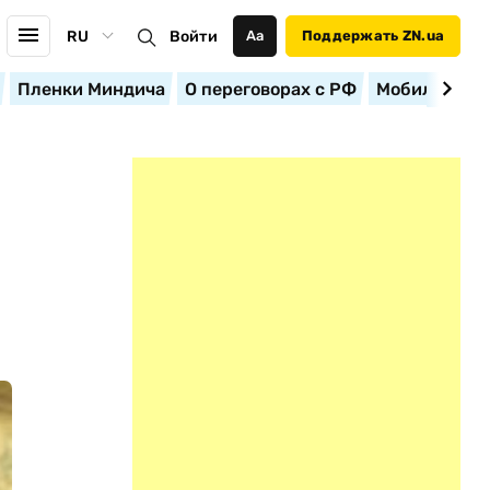
RU
Войти
Аа
Поддержать ZN.ua
Пленки Миндича
О переговорах с РФ
Мобилизация