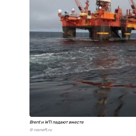
Brent и WTI падают вместе
© rosneft.ru