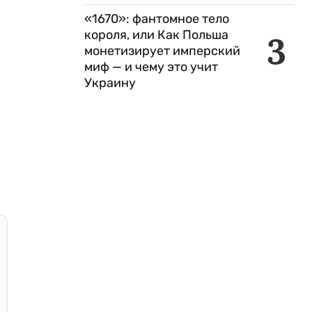
«1670»: фантомное тело
короля, или Как Польша
3
монетизирует имперский
миф — и чему это учит
Украину