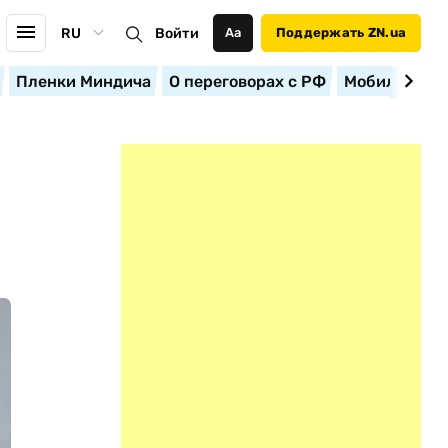
RU
Войти
Аа
Поддержать ZN.ua
Пленки Миндича
О переговорах с РФ
Мобилизация