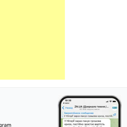
egram