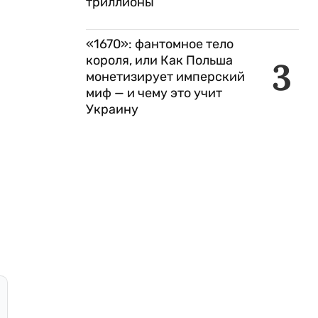
триллионы
«1670»: фантомное тело
короля, или Как Польша
3
монетизирует имперский
миф — и чему это учит
Украину