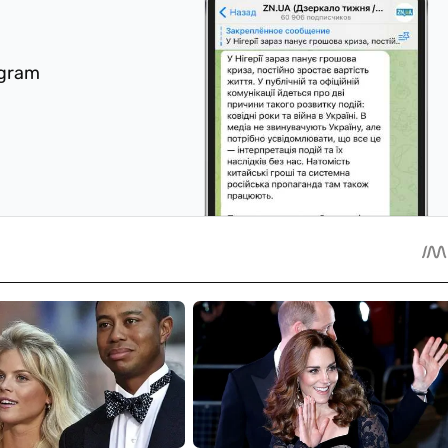
egram