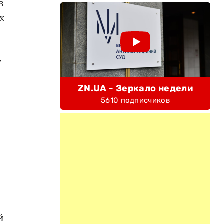
в
х
.
ZN.UA - Зеркало недели
5610 подписчиков
й