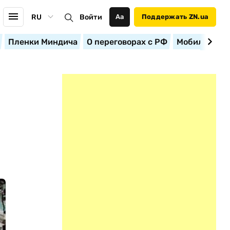
RU
Войти
Аа
Поддержать ZN.ua
Пленки Миндича
О переговорах с РФ
Мобилизация