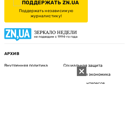
ПОДДЕРЖАТЬ ZN.UA
Поддержать независимую
журналистику!
ЗЕРКАЛО НЕДЕЛИ
не подводим с 1994-го года
АРХИВ
Внутренняя политика
Социальная защита
Международная политика
Зарубежная экономика
Макроуровень
Конфликт интересов
Энергорынок
Экономическая
безопасность
Приватизация
Персоналии
Экономика регионов
Социум
Наука
История
Технологии
Круг семьи