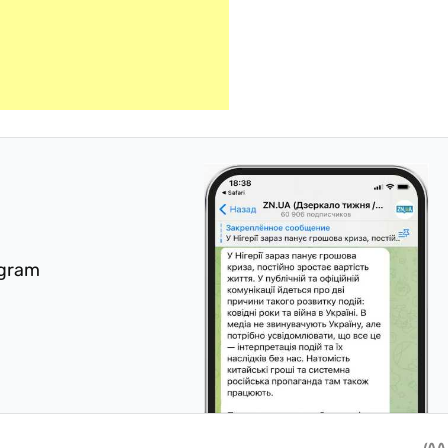
egram