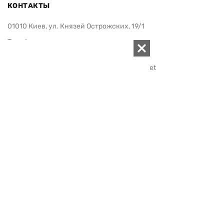
КОНТАКТЫ
01010 Киев, ул. Князей Острожских, 19/1
Телефон редакции:
+380 (44) 280-04-85
Электронная почта редакции:
zn94@ukr.net
Электронная почта службы новостей:
editor@zn.ua
СОЦСЕТИ
ПОДДЕРЖАТЬ ZN.UA
Поддержать независимую
журналистику!
ЗЕРКАЛО НЕДЕЛИ
не подводим с 1994-го года