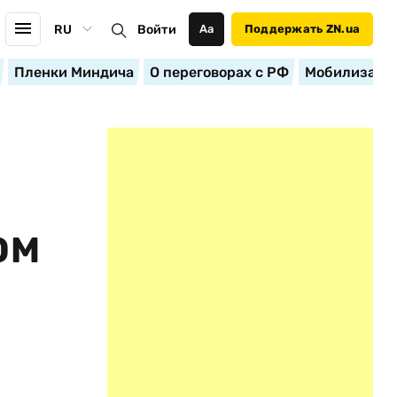
RU
Войти
Аа
Поддержать ZN.ua
Пленки Миндича
О переговорах с РФ
Мобилизация
ОМ