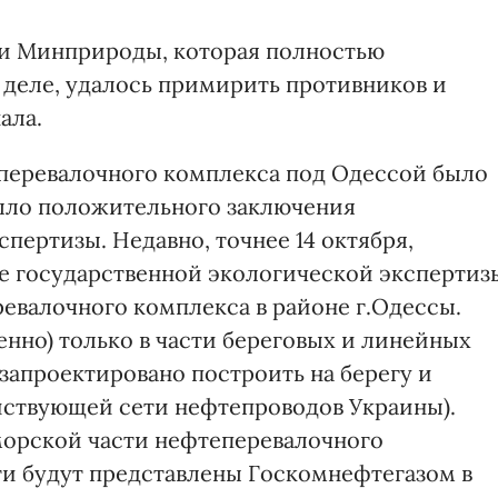
ии Минприроды, которая полностью
 деле, удалось примирить противников и
ала.
еперевалочного комплекса под Одессой было
было положительного заключения
пертизы. Недавно, точнее 14 октября,
 государственной экологической экспертиз
ревалочного комплекса в районе г.Одессы.
енно) только в части береговых и линейных
 запроектировано построить на берегу и
йствующей сети нефтепроводов Украины).
морской части нефтеперевалочного
ти будут представлены Госкомнефтегазом в