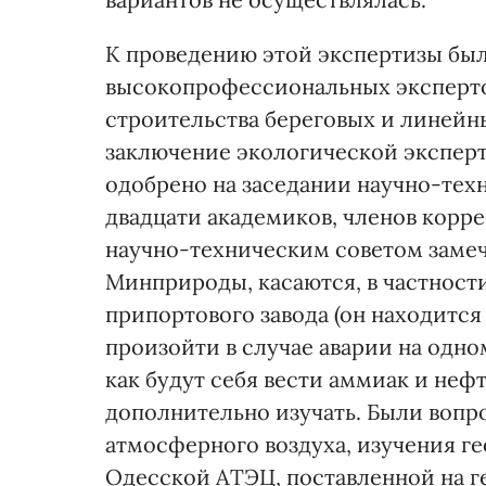
К проведению этой экспертизы был
высокопрофессиональных экспертов
строительства береговых и линейн
заключение экологической экспер
одобрено на заседании научно-тех
двадцати академиков, членов корр
научно-техническим советом замеч
Минприроды, касаются, в частност
припортового завода (он находится
произойти в случае аварии на одном
как будут себя вести аммиак и неф
дополнительно изучать. Были вопр
атмосферного воздуха, изучения г
Одесской АТЭЦ, поставленной на ге