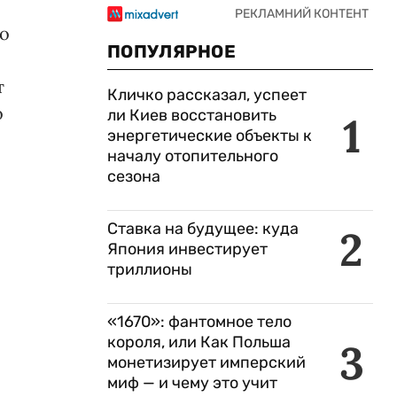
 о
ПОПУЛЯРНОЕ
т
Кличко рассказал, успеет
о
ли Киев восстановить
1
энергетические объекты к
началу отопительного
сезона
Ставка на будущее: куда
2
Япония инвестирует
триллионы
«1670»: фантомное тело
короля, или Как Польша
3
монетизирует имперский
миф — и чему это учит