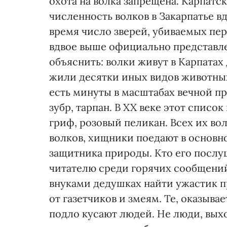
охота на волка запрещена. Карпатс
численность волков в Закарпатье в
время число зверей, убиваемых пе
вдвое выше официально представл
объяснить: волки живут в Карпатах 
жили десятки иных видов животных.
есть минуты в масштабах вечной пр
зубр, тарпан. В XX веке этот списо
гриф, розовый пеликан. Всех их во
волков, хищники поедают в основно
защитника природы. Кто его послу
читателю среди горячих сообщений
внуками дедушках найти ужастик 
от газетчиков и змеям. Те, оказыва
подло кусают людей. Не люди, вых