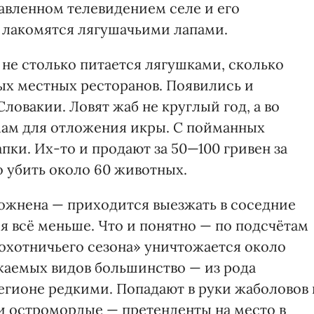
авленном телевидением селе и его
 лакомятся лягушачьими лапами.
 не столько питается лягушками, сколько
ых местных ресторанов. Появились и
ловакии. Ловят жаб не круглый год, а во
мам для отложения икры. С пойманных
пки. Их-то и продают за 50—100 гривен за
о убить около 60 животных.
ложнена — приходится выезжать в соседние
ся всё меньше. Что и понятно — по подсчётам
«охотничьего сезона» уничтожается около
жаемых видов большинство — из рода
егионе редкими. Попадают в руки жаболовов 
и остромордые — претенденты на место в