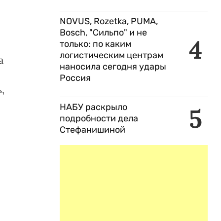
NOVUS, Rozetka, PUMA,
Bosch, "Сильпо" и не
4
только: по каким
логистическим центрам
а
наносила сегодня удары
Россия
,
НАБУ раскрыло
5
подробности дела
Стефанишиной