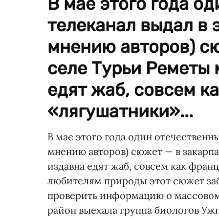
В мае этого года о
телеканал выдал в 
мнению авторов) с
селе Турьи Реметы
едят жаб, совсем к
«лягушатники»...
В мае этого года один отечественн
мнению авторов) сюжет — в закарп
издавна едят жаб, совсем как фран
любителям природы этот сюжет заб
проверить информацию о массовом
район выехала группа биологов Уж