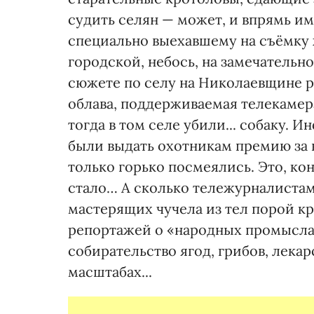
судить селян — может, и впрямь им
специально выехавшему на съёмку 
городской, небось, на замечательно
сюжете по селу на Николаевщине ра
облава, поддерживаемая телекамера
тогда в том селе убили... собаку.
были выдать охотникам премию за в
только горько посмеялись. Это, к
стало… А сколько тележурналистам
мастерящих чучела из тел порой к
репортажей о «народных промыслах
собирательство ягод, грибов, лека
масштабах...