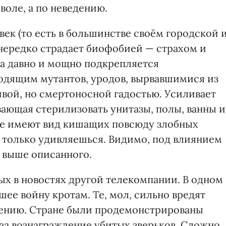
 воле, а по неведению.
век (то есть в большинстве своём городской 
 нередко страдает биофобией — страхом и
а давно и мощно подкрепляется
одящим мутантов, уродов, вырвавшимися из
вой, но смертоносной гадостью. Усиливает
ющая стерилизовать унитазы, полы, ванны и
аме имеют вид кишащих повсюду злобных
 только удивляешься. Видимо, под влиянием
 выше описанного.
ых в новостях другой телекомпании. В одном
шее войну кротам. Те, мол, сильно вредят
лению. Стране были продемонстрированы
за вознаграждение убитых зверьков. Сложно