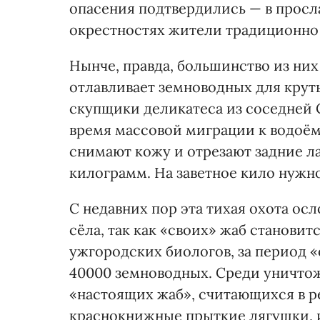
опасения подтвердились — в просл
окрестностях жители традиционно
Нынче, правда, большинство из них
отлавливает земноводных для крут
скупщики деликатеса из соседней С
время массовой миграции к водоё
снимают кожу и отрезают задние ла
килограмм. На заветное кило нужн
С недавних пор эта тихая охота ос
сёла, так как «своих» жаб становит
ужгородских биологов, за период 
40000 земноводных. Среди уничто
«настоящих жаб», считающихся в р
краснокнижные прыткие лягушки, 