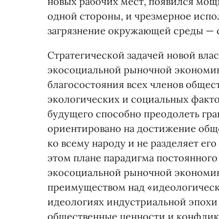
новых рабочих мест, появился мощ
одной стороны, и чрезмерное испо
загрязнение окружающей среды — с
Стратегической задачей новой вла
экосоциальной рыночной экономик
благосостояния всех членов общес
экологических и социальных факт
будущего способно преодолеть гр
ориентировано на достижение обще
ко всему народу и не разделяет ег
этом плане парадигма постоянного
экосоциальной рыночной экономи
преимуществом над «идеологичес
идеологиях индустриальной эпох
общественные ценности и конфли