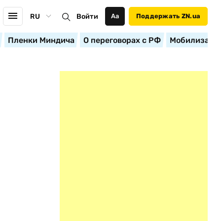
RU
Войти
Аа
Поддержать ZN.ua
Пленки Миндича
О переговорах с РФ
Мобилизация