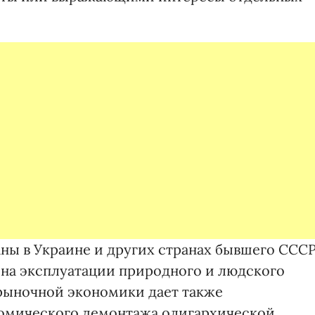
аны в Украине и других странах бывшего ССС
 на эксплуатации природного и людского
рыночной экономики дает также
омического демонтажа олигархической