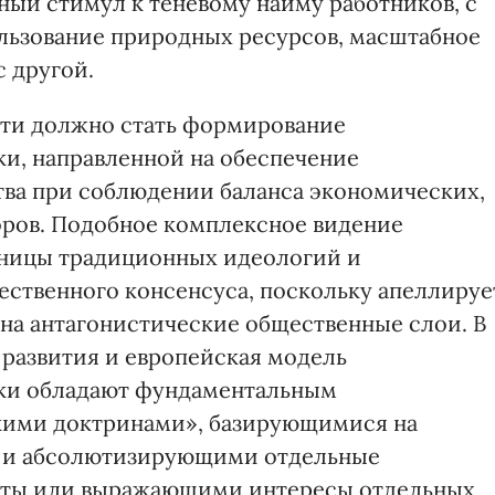
ный стимул к теневому найму работников, с
льзование природных ресурсов, масштабное
 другой.
сти должно стать формирование
и, направленной на обеспечение
тва при соблюдении баланса экономических,
оров. Подобное комплексное видение
аницы традиционных идеологий и
ственного консенсуса, поскольку апеллируе
о на антагонистические общественные слои. В
 развития и европейская модель
ки обладают фундаментальным
кими доктринами», базирующимися на
и и абсолютизирующими отдельные
кты или выражающими интересы отдельных