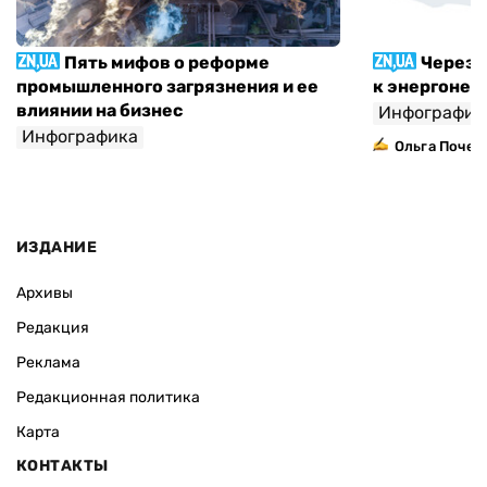
Пять мифов о реформе
Через 
промышленного загрязнения и ее
к энергонез
влиянии на бизнес
Инфографик
Инфографика
Ольга Почеп
,
Ольга Полунина
Елена Агапова
ИЗДАНИЕ
Архивы
Редакция
Реклама
Редакционная политика
Карта
КОНТАКТЫ