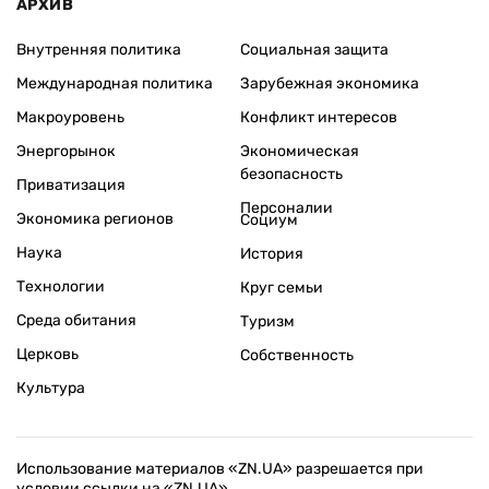
АРХИВ
Внутренняя политика
Социальная защита
Международная политика
Зарубежная экономика
Макроуровень
Конфликт интересов
Энергорынок
Экономическая
безопасность
Приватизация
Персоналии
Экономика регионов
Социум
Наука
История
Технологии
Круг семьи
Среда обитания
Туризм
Церковь
Собственность
Культура
Использование материалов «ZN.UA» разрешается при
условии ссылки на «ZN.UA».