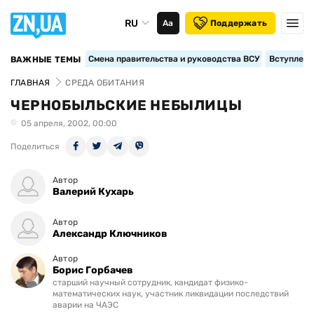
RU
Аа
Поддержать
Смена правительства и руководства ВСУ
Вступление
ВАЖНЫЕ ТЕМЫ
ГЛАВНАЯ
СРЕДА ОБИТАНИЯ
ЧЕРНОБЫЛЬСКИЕ НЕБЫЛИЦЫ
05 апреля, 2002, 00:00
Поделиться
Автор
Валерий Кухарь
Автор
Александр Ключников
Автор
Борис Горбачев
старший научный сотрудник, кандидат физико-
математических наук, участник ликвидации последствий
аварии на ЧАЭС