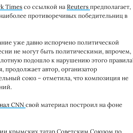
k Times
со ссылкой на
Reuters
предполагает,
 наиболее противоречивых победительниц в
вание уже давно испорчено политической
есни не могут быть политическими, впрочем,
плотную подошло к нарушению этого правила"
мя, продолжает автор, организатор
льный союз – отметила, что композиция не
ний.
анал CNN
свой материал построил на фоне
ации крымских татар Советским Союзом по