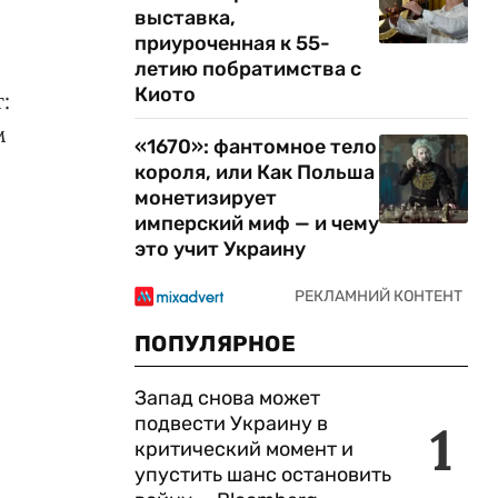
выставка,
приуроченная к 55-
летию побратимства с
Киото
:
м
«1670»: фантомное тело
короля, или Как Польша
монетизирует
имперский миф — и чему
это учит Украину
ПОПУЛЯРНОЕ
Запад снова может
подвести Украину в
1
критический момент и
упустить шанс остановить