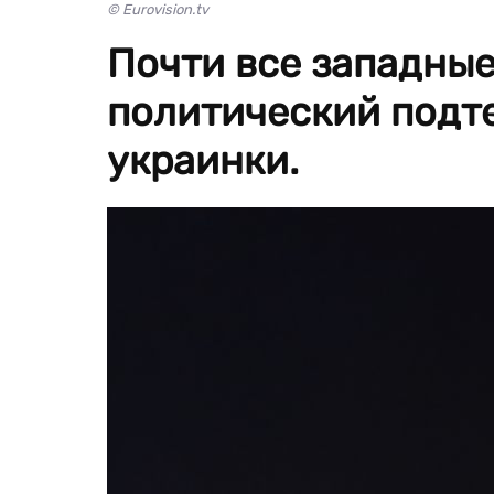
© Eurovision.tv
Почти все западны
политический подт
украинки.