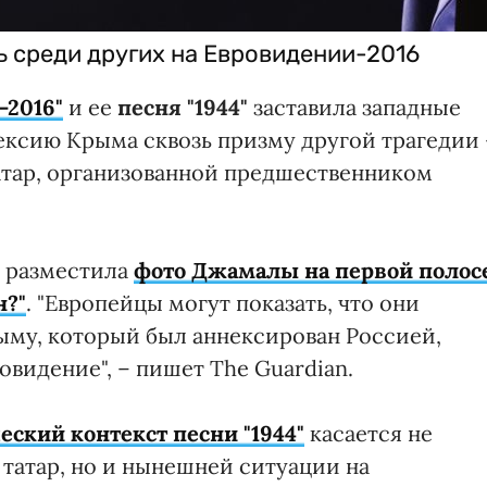
 среди других на Евровидении-2016
-2016"
и ее
песня "1944"
заставила западные
ксию Крыма сквозь призму другой трагедии 
атар, организованной предшественником
n разместила
фото Джамалы на первой полос
н?"
. "Европейцы могут показать, что они
рыму, который был аннексирован Россией,
овидение", – пишет The Guardian.
еский контекст песни "1944"
касается не
татар, но и нынешней ситуации на