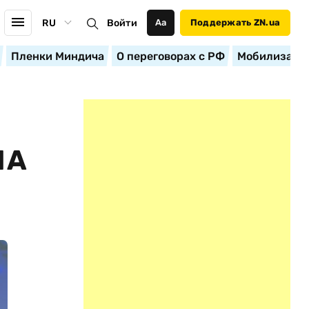
RU
Войти
Аа
Поддержать ZN.ua
Пленки Миндича
О переговорах с РФ
Мобилизация
ЛА