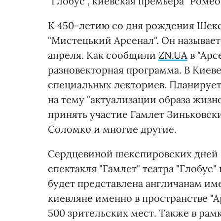
"Глобус", киевская премьера "Роме
К 450-летию со дня рождения Шекс
"Мистецький Арсенал". Он называетс
апреля. Как сообщили
ZN.UA
в "Арс
разновекторная программа. В Киев
специальных лекториев. Планируе
на тему "актуализации образа жизн
принять участие Гамлет Зиньковск
Соломко и многие другие.
Сердцевиной шекспировских дней в
спектакля "Гамлет" театра "Глобус"
будет представлена англичанам имен
киевляне именно в пространстве "А
500 зрительских мест. Также в рамк