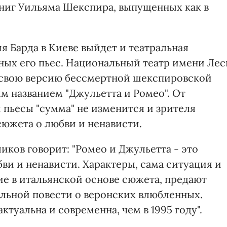
ниг Уильяма Шекспира, выпущенных как в
я Барда в Киеве выйдет и театральная
вных его пьес. Национальный театр имени Лес
я свою версию бессмертной шекспировской
м названием "Джульетта и Ромео". От
 пьесы "сумма" не изменится и зрителя
сюжета о любви и ненависти.
ков говорит: "Ромео и Джульетта - это
бви и ненависти. Характеры, сама ситуация и
е в итальянской основе сюжета, предают
льной повести о веронских влюбленных.
ктуальна и современна, чем в 1995 году".