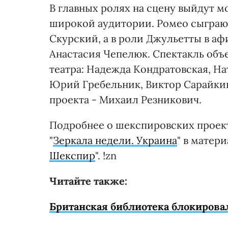
В главных ролях на сцену выйдут м
широкой аудитории. Ромео сыграют
Скурский, а в роли Джульетты в а
Анастасия Чепелюк. Спектакль объе
театра: Надежда Кондратовская, На
Юрий Гребельник, Виктор Сарайкин
проекта - Михаил Резникович.
Подробнее о шекспировских проект
"
Зеркала недели. Украина
" в матер
Шекспир
". !zn
Читайте также:
Британская библиотека блокировал