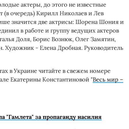
олодые актеры, до этого не известные
 (в очередь) Кирилл Николаев и Лев
фише значится две актрисы: Шорена Шония и
динил в работе и группу ведущих актеров
талья Доля, Борис Вознюк, Олег Замятин,
. Художник - Елена Дробная. Руководитель
ах в Украине читайте в свежем номере
иале Екатерины Константиновой "
Весь мир –
а "Гамлета" за пропаганду насилия