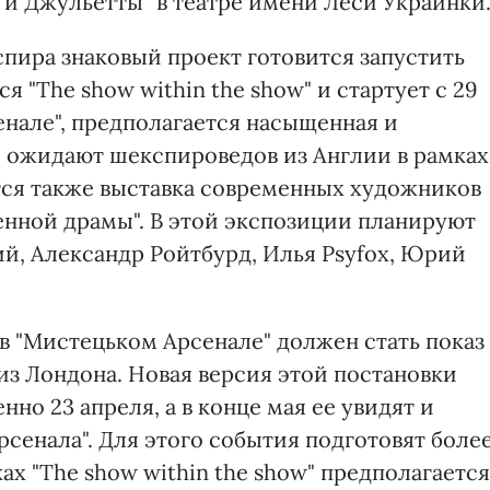
о и Джульетты" в театре имени Леси Украинки
пира знаковый проект готовится запустить
я "The show within the show" и стартует с 29
енале", предполагается насыщенная и
е ожидают шекспироведов из Англии в рамках
тся также выставка современных художников
енной драмы". В этой экспозиции планируют
ий, Александр Ройтбурд, Илья Psyfox, Юрий
 "Мистецьком Арсенале" должен стать показ
 из Лондона. Новая версия этой постановки
но 23 апреля, а в конце мая ее увидят и
рсенала". Для этого события подготовят боле
ах "The show within the show" предполагается