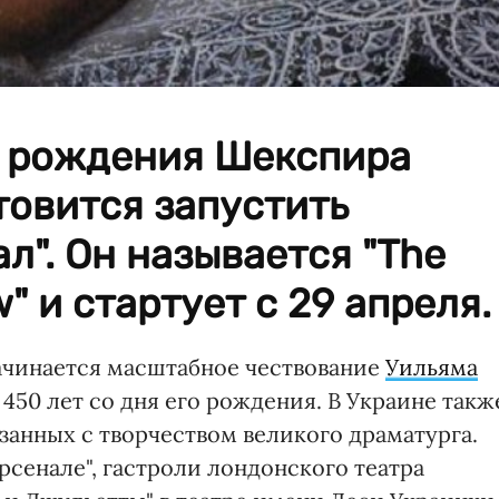
я рождения Шекспира
товится запустить
л". Он называется "The
w" и стартует с 29 апреля.
начинается масштабное чествование
Уильяма
я 450 лет со дня его рождения. В Украине такж
занных с творчеством великого драматурга.
сенале", гастроли лондонского театра