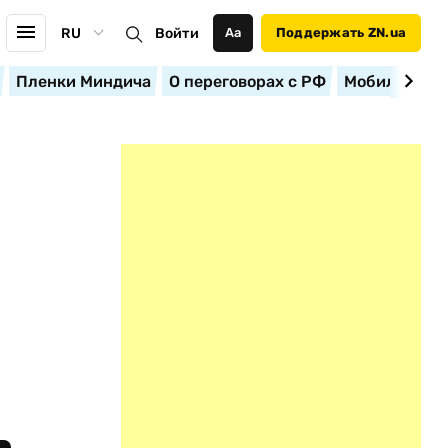
RU
Войти
Аа
Поддержать ZN.ua
Пленки Миндича
О переговорах с РФ
Мобилизация