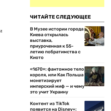
ЧИТАЙТЕ СЛЕДУЮЩЕЕ
В Музее истории города
и
Киева открылась
выставка,
приуроченная к 55-
летию побратимства с
Киото
«1670»: фантомное тело
короля, или Как Польша
монетизирует
имперский миф — и чему
это учит Украину
Контент из TikTok
появится на Disney+: