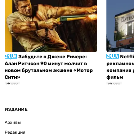
Забудьте о Джеке Ричере:
Netflix
Алан Ритчсон 90 минут молчит в
рекламном щ
новом брутальном экшене «Мотор
компания р
Сити»
фильм
Фото
Фото
София Росовецкая
ИЗДАНИЕ
Архивы
Редакция