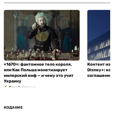
«1670»: фантомное тело короля,
Контент из T
или Как Польша монетизирует
Disney+: ко
имперский миф — и чему это учит
соглашение
Украину
Петр Катеринич
ИЗДАНИЕ