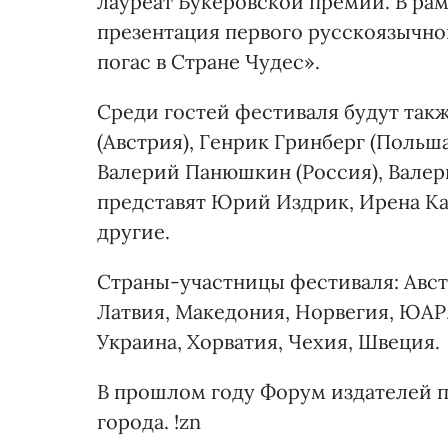
лауреат Букеровской премии. В ра
презентация первого русскоязычно
погас в Стране Чудес».
Среди гостей фестиваля будут так
(Австрия), Генрик Гринберг (Польш
Валерий Панюшкин (Россия), Валер
представят Юрий Издрик, Ирена Ка
другие.
Страны-участницы фестиваля: Австр
Латвия, Македония, Норвегия, ЮАР,
Украина, Хорватия, Чехия, Швеция.
В прошлом году Форум издателей по
города. !zn