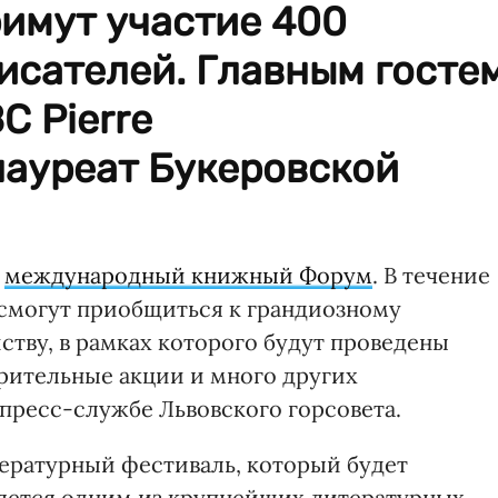
имут участие 400
писателей. Главным госте
C Pierre
лауреат Букеровской
й
международный книжный Форум
. В течение
 смогут приобщиться к грандиозному
тву, в рамках которого будут проведены
рительные акции и много других
пресс-службе Львовского горсовета.
ературный фестиваль, который будет
ляется одним из крупнейших литературных