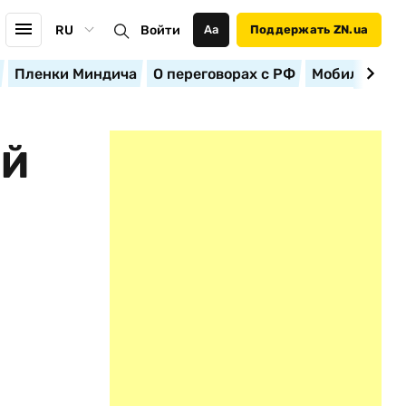
RU
Войти
Аа
Поддержать ZN.ua
Пленки Миндича
О переговорах с РФ
Мобилизация
ЫЙ