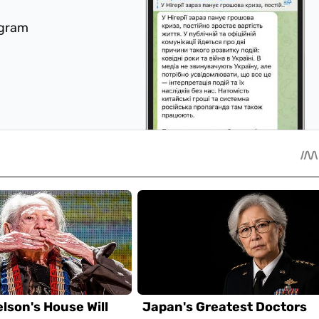
egram