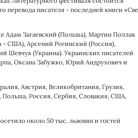
мках Литературного фестиваля состоится
го перевода писателя - последней книги «Св
же Адам Загаевский (Польша), Мартин Поллак
а - США), Арсений Рогинский (Россия),
ий Шевчук (Украина). Украинских писателей
рпа, Оксана Забужко, Юрий Андрухович и
алия, Австрия, Великобритания, Грузия,
 Польша, Россия, Сербия, Словакия, США,
сетило около 50 тыс. львовян и гостей