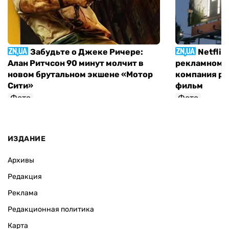
Забудьте о Джеке Ричере:
Netflix
Алан Ритчсон 90 минут молчит в
рекламном щ
новом брутальном экшене «Мотор
компания р
Сити»
фильм
Фото
Фото
София Росовецкая
ИЗДАНИЕ
Архивы
Редакция
Реклама
Редакционная политика
Карта