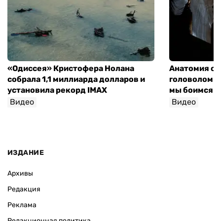
«Одиссея» Кристофера Нолана
Анатомия об
собрала 1,1 миллиарда долларов и
головоломки 
установила рекорд IMAX
мы боимся н
Видео
Видео
София Росо
ИЗДАНИЕ
Архивы
Редакция
Реклама
Редакционная политика