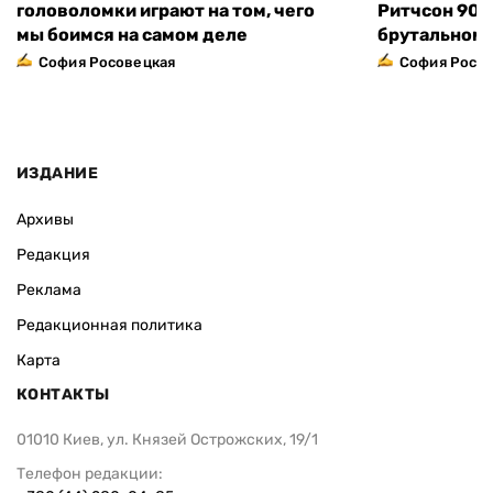
головоломки играют на том, чего
Ритчсон 90 
мы боимся на самом деле
брутальном 
София Росовецкая
София Росо
ИЗДАНИЕ
Архивы
Редакция
Реклама
Редакционная политика
Карта
КОНТАКТЫ
01010 Киев, ул. Князей Острожских, 19/1
Телефон редакции: