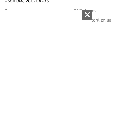
+380 (44) 280-04-85
Электронная почта редакции:
zn94@ukr.net
Электронная почта службы новостей:
editor@zn.ua
СОЦСЕТИ
ПОДДЕРЖАТЬ ZN.UA
Поддержать независимую
журналистику!
ЗЕРКАЛО НЕДЕЛИ
не подводим с 1994-го года
АРХИВ
Внутренняя политика
Социальная защита