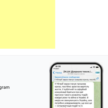
egram