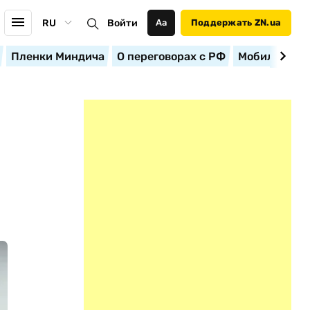
RU
Войти
Аа
Поддержать ZN.ua
Пленки Миндича
О переговорах с РФ
Мобилизация