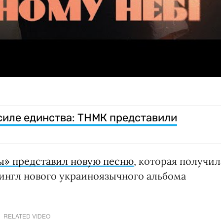
силе единства: ТНМК представили
ы» представил новую песню
, которая получил
сингл нового украиноязычного альбома
RELATED VIDEO