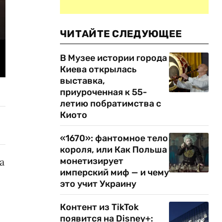
ЧИТАЙТЕ СЛЕДУЮЩЕЕ
В Музее истории города
Киева открылась
выставка,
приуроченная к 55-
летию побратимства с
Киото
«1670»: фантомное тело
короля, или Как Польша
а
монетизирует
имперский миф — и чему
это учит Украину
Контент из TikTok
появится на Disney+: