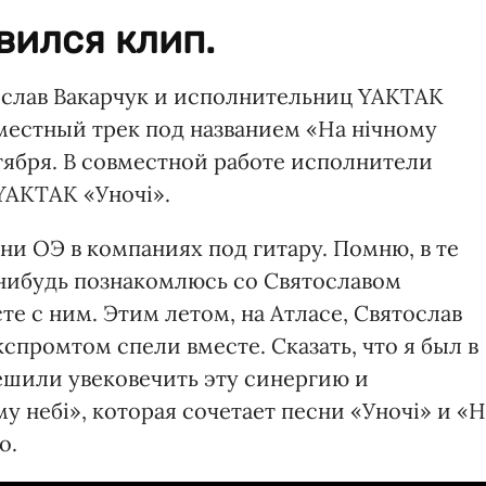
вился клип.
ослав Вакарчук и исполнительниц YAKTAK
местный трек под названием «На нічному
тября. В совместной работе исполнители
YAKTAK «Уночі».
ни ОЭ в компаниях под гитару. Помню, в те
-нибудь познакомлюсь со Святославом
те с ним. Этим летом, на Атласе, Святослав
спромтом спели вместе. Сказать, что я был в
решили увековечить эту синергию и
у небі», которая сочетает песни «Уночі» и «Н
о.